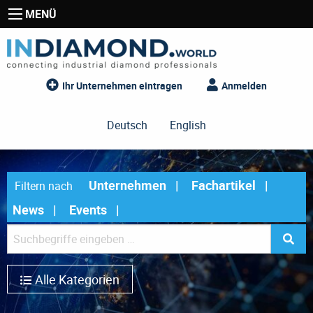
MENÜ
Ihr Unternehmen eintragen
Anmelden
Deutsch
English
Unternehmen
Fachartikel
Filtern nach
News
Events
Alle Kategorien