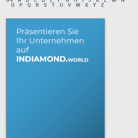
0-9
A
B
C
D
E
F
G
H
I
J
K
L
M
N
O
P
Q
R
S
T
U
V
W
X
Y
Z