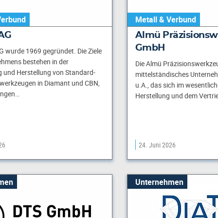
Verbund
Metall & Verbund
AG
Almü Präzisions
GmbH
G wurde 1969 gegründet. Die Ziele
ehmens bestehen in der
Die Almü Präzisionswerkze
 und Herstellung von Standard-
mittelständisches Unternehm
werkzeugen in Diamant und CBN,
u.A., das sich im wesentlich
ungen…
Herstellung und dem Vertri
26
24. Juni 2026
men
Unternehmen