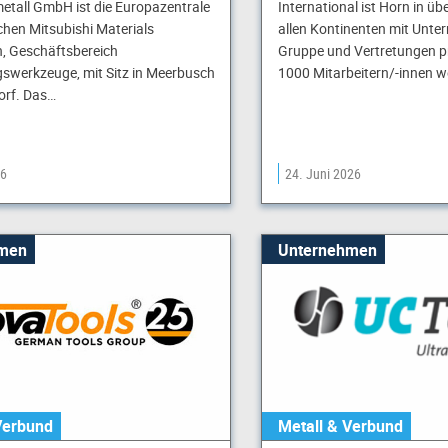
tall GmbH ist die Europazentrale
International ist Horn in ü
chen Mitsubishi Materials
allen Kontinenten mit Unte
, Geschäftsbereich
Gruppe und Vertretungen pr
swerkzeuge, mit Sitz in Meerbusch
1000 Mitarbeitern/-innen w
orf. Das…
26
24. Juni 2026
men
Unternehmen
Verbund
Metall & Verbund