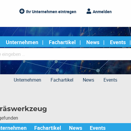
Ihr Unternehmen eintragen
Anmelden
Unternehmen
Fachartikel
News
Events
Unternehmen
Fachartikel
News
Events
räswerkzeug
 gefunden
nternehmen
Fachartikel
News
Events