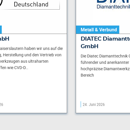
Metall & Verbund
mbH
DIATEC Diamantt
GmbH
Kaiserslautern haben wir uns auf die
, Herstellung und den Vertrieb von
Die Diatec Diamanttechnik 
werkzeugen aus ultraharten
führender und anerkannter H
ffen wie CVD-D…
hochpräzise Diamantwerkze
Bereich
26
24. Juni 2026