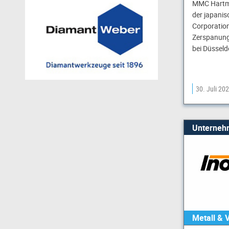
MMC Hartme
der japanis
Corporation
Zerspanung
bei Düsseld
30. Juli 20
Unterneh
Metall & 