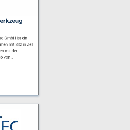
werkzeug
ug GmbH ist ein
en mit Sitz in Zell
en mit der
eb von…