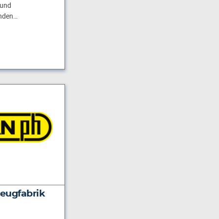
 und
nden…
eugfabrik