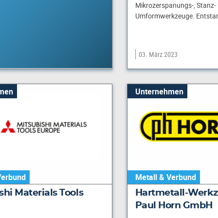
Mikrozerspanungs-, Stanz-
Umformwerkzeuge. Entsta
03. März 2023
men
Unternehmen
Verbund
Metall & Verbund
shi Materials Tools
Hartmetall-Werkz
Paul Horn GmbH