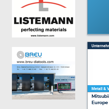
Unterneh
Metall & 
Mitsubi
Europe