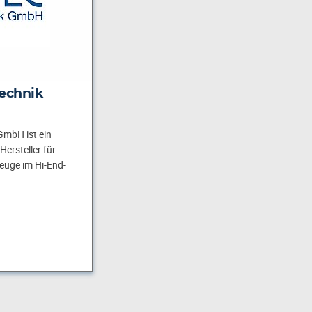
echnik
GmbH ist ein
ersteller für
uge im Hi-End-