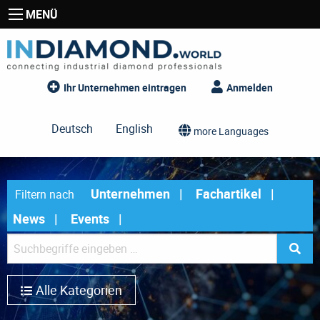
MENÜ
Ihr Unternehmen eintragen
Anmelden
Deutsch
English
more Languages
Unternehmen
Fachartikel
Filtern nach
News
Events
Alle Kategorien