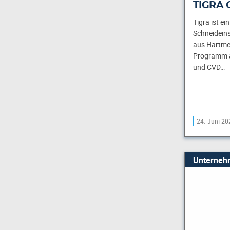
TIGRA
Tigra ist ei
Schneidein
aus Hartmet
Programm a
und CVD…
24. Juni 20
Unterneh