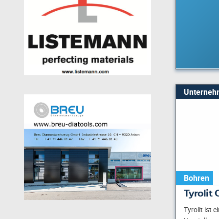
Unterneh
Bohren
Tyrolit
Tyrolit ist 