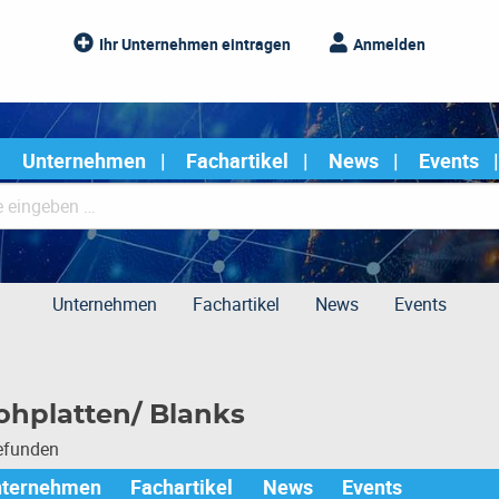
Ihr Unternehmen eintragen
Anmelden
Unternehmen
Fachartikel
News
Events
Unternehmen
Fachartikel
News
Events
hplatten/ Blanks
gefunden
nternehmen
Fachartikel
News
Events