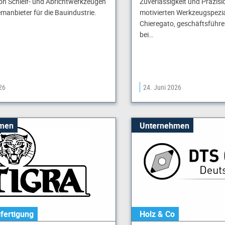
von Schleif- und Abrichtwerkzeugen
Zuverlässigkeit und Präzisi
manbieter für die Bauindustrie.
motivierten Werkzeugspezia
Chieregato, geschäftsführe
bei…
26
24. Juni 2026
men
Unternehmen
fertigung
Holz & Co