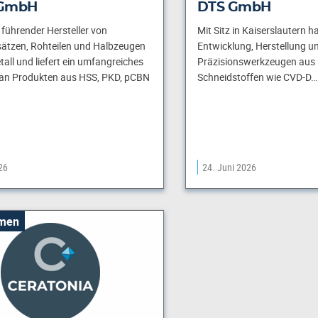
 GmbH
DTS GmbH
n führender Hersteller von
Mit Sitz in Kaiserslautern h
sätzen, Rohteilen und Halbzeugen
Entwicklung, Herstellung un
all und liefert ein umfangreiches
Präzisionswerkzeugen aus 
n Produkten aus HSS, PKD, pCBN
Schneidstoffen wie CVD-D…
26
24. Juni 2026
men