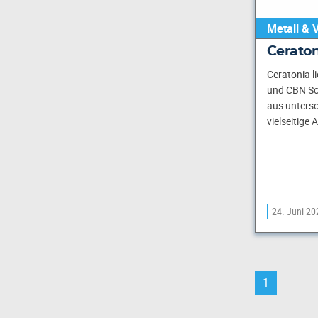
Metall & 
Cerato
Ceratonia l
und CBN Sc
aus untersc
vielseitig
24. Juni 20
1