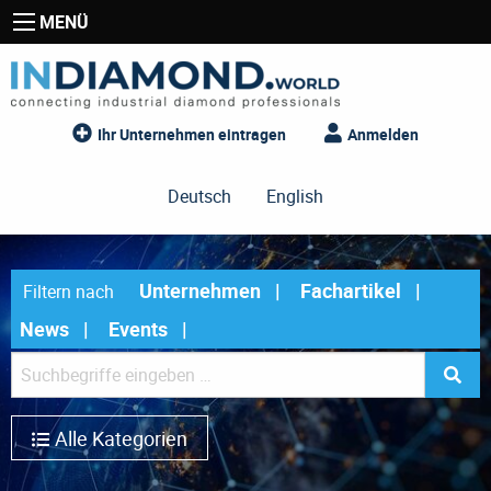
MENÜ
Ihr Unternehmen eintragen
Anmelden
Deutsch
English
Unternehmen
Fachartikel
Filtern nach
News
Events
Alle Kategorien