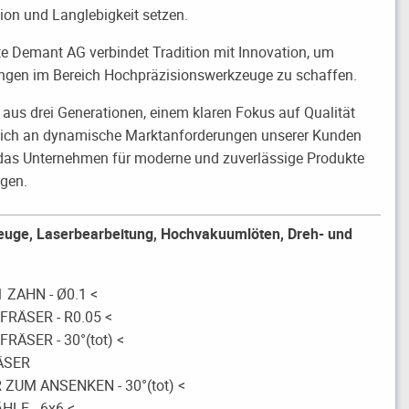
ion und Langlebigkeit setzen.
e Demant AG verbindet Tradition mit Innovation, um
gen im Bereich Hochpräzisionswerkzeuge zu schaffen.
us drei Generationen, einem klaren Fokus auf Qualität
 sich an dynamische Marktanforderungen unserer Kunden
das Unternehmen für moderne und zuverlässige Produkte
ngen.
ge, Laserbearbeitung, Hochvakuumlöten, Dreh- und
ZAHN - Ø0.1 <
FRÄSER - R0.05 <
RÄSER - 30°(tot) <
ÄSER
ZUM ANSENKEN - 30°(tot) <
LE - 6x6 <