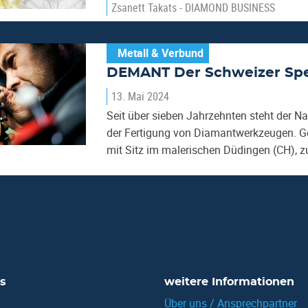
Zsanett Takats - DIAMOND BUSINESS
Metall & Verbund
DEMANT Der Schweizer Spe
13. Mai 2024
Seit über sieben Jahrzehnten steht der N
der Fertigung von Diamantwerkzeugen. Ge
mit Sitz im malerischen Düdingen (CH), 
s
weitere Informationen
Über uns / Ansprechpartner