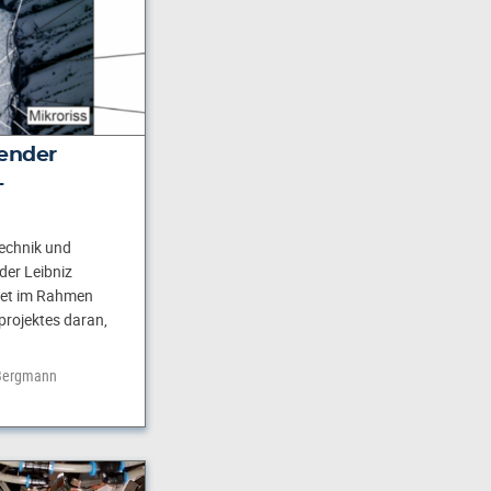
ender
-
technik und
er Leibniz
tet im Rahmen
projektes daran,
Bergmann