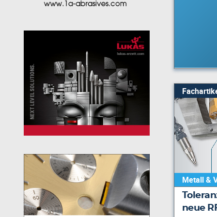
Fachartik
Metall & 
Toleran
neue R