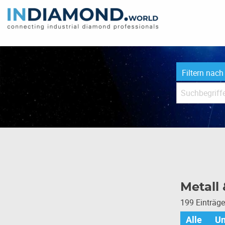
Filtern nach
Metall
199 Einträg
Alle
U