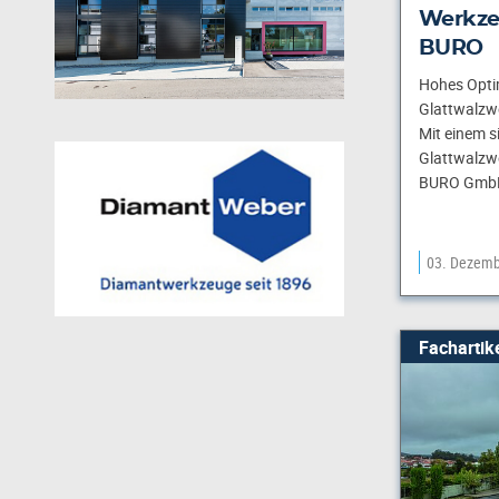
Werkze
BURO
Hohes Opti
Glattwalzw
Mit einem s
Glattwalzw
BURO GmbH 
03. Dezemb
Fachartik