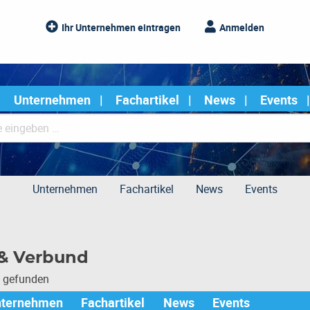
Ihr Unternehmen eintragen
Anmelden
Unternehmen
Fachartikel
News
Events
Unternehmen
Fachartikel
News
Events
 & Verbund
e gefunden
nternehmen
Fachartikel
News
Events