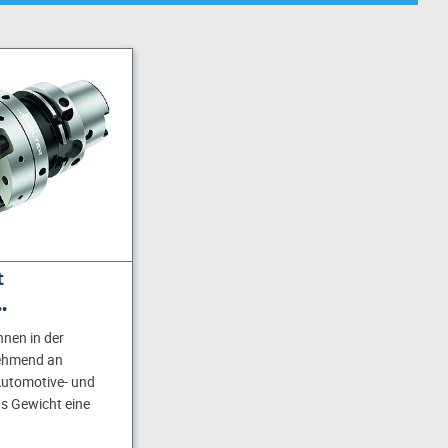
t
…
nen in der
nehmend an
utomotive- und
as Gewicht eine