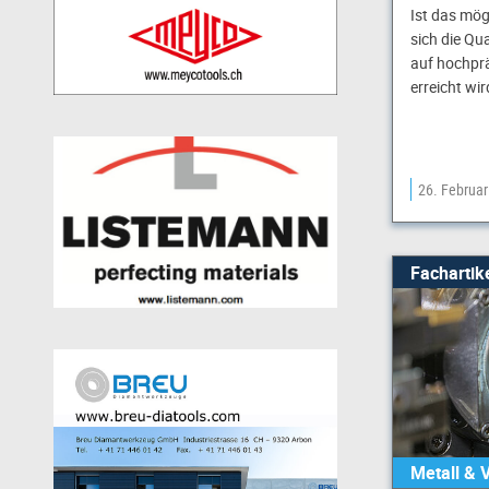
Ist das mög
sich die Qua
auf hochpr
erreicht wi
26. Februa
Fachartik
Metall & 