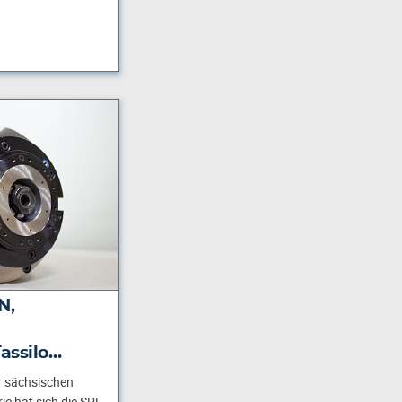
N,
assilo…
 sächsischen
e hat sich die SPL