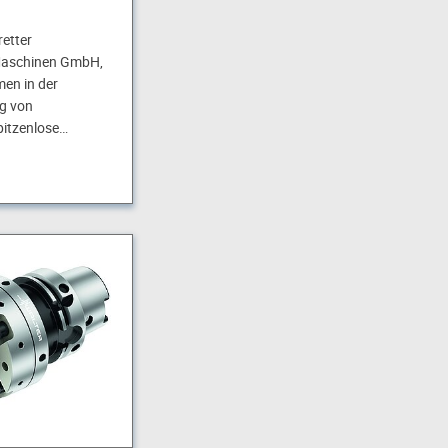
retter
Maschinen GmbH,
en in der
g von
pitzenlose…