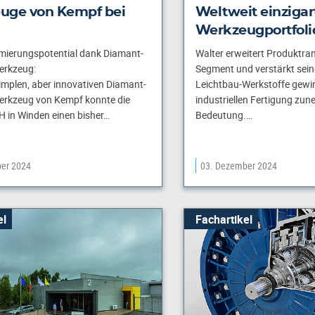
uge von Kempf bei
Weltweit einzigar
Werkzeugportfolio
mierungspotential dank Diamant-
Walter erweitert Produktra
erkzeug:
Segment und verstärkt sein
implen, aber innovativen Diamant-
Leichtbau-Werkstoffe gewin
erkzeug von Kempf konnte die
industriellen Fertigung zu
in Winden einen bisher…
Bedeutung.…
er 2024
03. Dezember 2024
el
Fachartikel