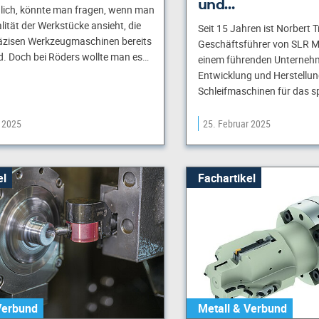
und…
lich, könnte man fragen, wenn man
lität der Werkstücke ansieht, die
Seit 15 Jahren ist Norbert T
äzisen Werkzeugmaschinen bereits
Geschäftsführer von SLR 
rd. Doch bei Röders wollte man es…
einem führenden Unternehm
Entwicklung und Herstellun
Schleifmaschinen für das s
r 2025
25. Februar 2025
el
Fachartikel
Verbund
Metall & Verbund