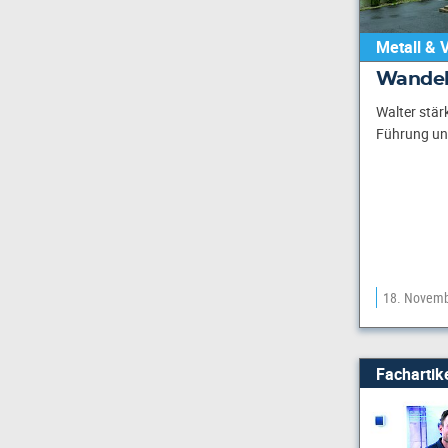
Metall & 
Wandel
Walter stär
Führung und
18. Novemb
Fachartik