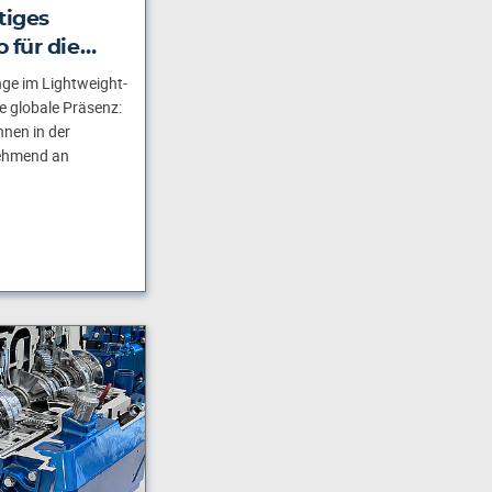
tiges
 für die…
nge im Lightweight-
e globale Präsenz:
nen in der
nehmend an