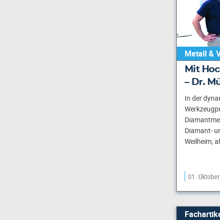
Metall & 
Mit Hoc
– Dr. M
In der dyna
Werkzeugpro
Diamantmeta
Diamant- un
Weilheim, a
01. Oktobe
Fachartik