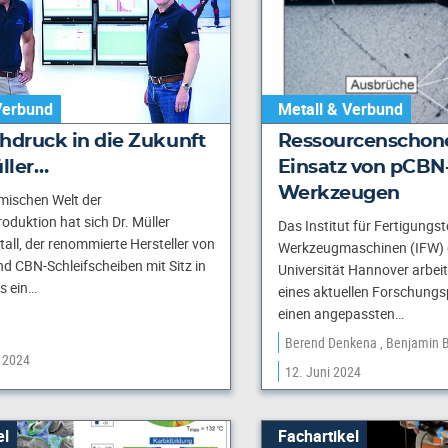
Verbund
Metall & Verbund
hdruck in die Zukunft
Ressourcenschon
üller…
Einsatz von pCBN
Werkzeugen
mischen Welt der
duktion hat sich Dr. Müller
Das Institut für Fertigungs
ll, der renommierte ­Hersteller von
Werkzeugmaschinen (IFW) d
d CBN-Schleifscheiben mit Sitz in
Universität Hannover arbei
ls ein…
eines aktuellen Forschungs
einen angepassten…
Berend Denkena
Benjamin 
r 2024
12. Juni 2024
el
Fachartikel