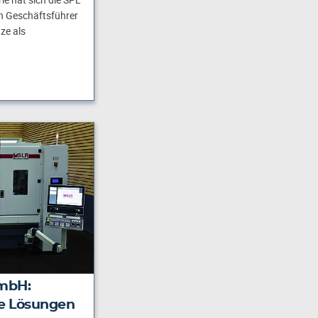
n Geschäftsführer
ze als
mbH:
e Lösungen