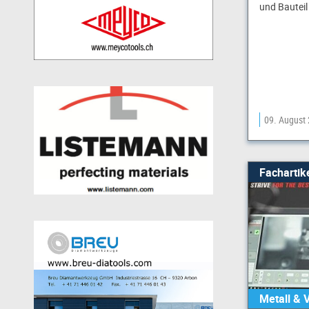
und Bauteil
09. August
Fachartik
Metall & 