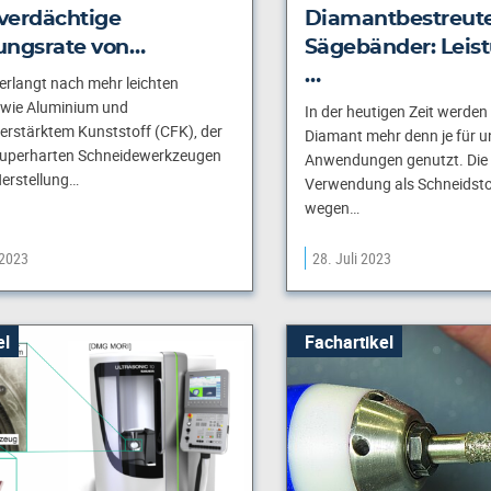
verdächtige
Diamantbestreut
ungsrate von…
Sägebänder: Leist
…
erlangt nach mehr leichten
 wie Aluminium und
In der heutigen Zeit werde
erstärktem Kunststoff (CFK), der
Diamant mehr denn je für u
superharten Schneidewerkzeugen
Anwendungen genutzt. Die Be
Herstellung…
Verwendung als Schneidstof
wegen…
 2023
28. Juli 2023
el
Fachartikel