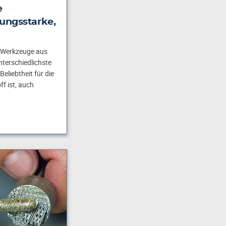
e
ungsstarke,
n Werkzeuge aus
nterschiedlichste
liebtheit für die
f ist, auch