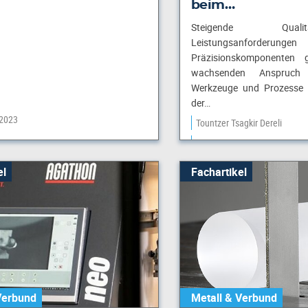
beim…
Steigende Qual
Leistungsanfor
Präzisionskomponenten
wachsenden Anspruch h
Werkzeuge und Prozesse e
der…
 2023
Tountzer Tsagkir Dereli
08. August 2023
el
Fachartikel
Verbund
Metall & Verbund