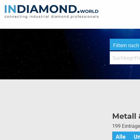
Filtern nach
Metall
199 Einträg
Alle
U