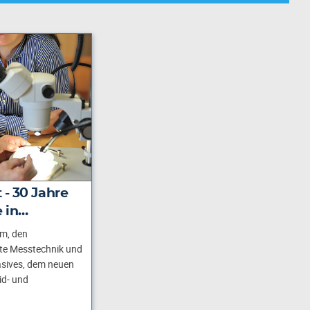
 - 30 Jahre
 in…
um, den
te Messtechnik und
sives, dem neuen
id- und