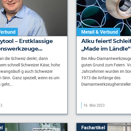
Verbund
Metall & Verbund
ytool – Erstklassige
Alku feiert! Schl
ionswerkzeuge…
„Made im Ländle“
n die Schweiz denkt, dann
Bei Alku-Diamantwerkzeuge 
em schnell Schweizer Käse, hohe
guten Grund zum Feiern. Vo
zwangsläufi g auch Schweizer
Jahrzehnten wurden im So
n Sinn. Ganz speziell, wenn es um
1973 die Anfänge des
 geht,…
Diamantwerkzeughersteller
23
16. Mai 2023
el
Fachartikel