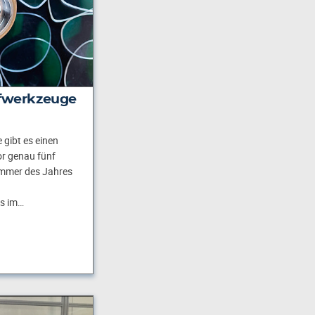
eifwerkzeuge
gibt es einen
r genau fünf
mmer des Jahres
s im…