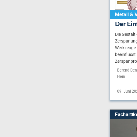
Metall & 
Der Ein
Die Gestalt 
Zerspanung 
Werkzeuge v
beeinflusst
Zerspanpro
Berend De
Hein
09. Juni 20
Fachartik