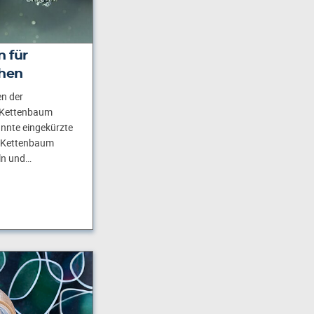
n für
chen
n der
 Kettenbaum
annte eingekürzte
 Kettenbaum
ln und…