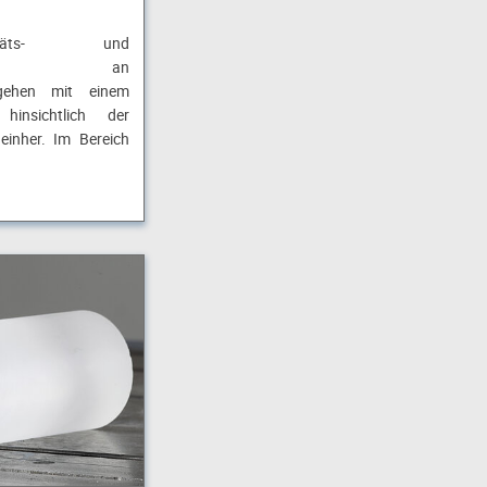
itäts- und
derungen an
 gehen mit einem
insichtlich der
inher. Im Bereich