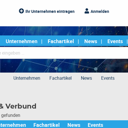
Ihr Unternehmen eintragen
Anmelden
Unternehmen
Fachartikel
News
Events
Unternehmen
Fachartikel
News
Events
 & Verbund
e gefunden
nternehmen
Fachartikel
News
Events