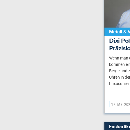
Metall & 
Dixi Pol
Präzis
Wenn man a
kommen ein
Berge und 
Uhren in de
Luxusuhren
17. Mai 20
Fachartik