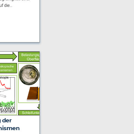
uf die…
 der
nismen