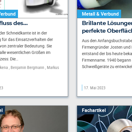
Verbund
Metall & Verbund
fluss des…
Brillante Lösunge
perfekte Oberflä
der Schneidkante ist in der
für das Einsatzverhalten der
Aus den Anfangsbuchstabe
on zentraler Bedeutung. Sie
Firmengründer Josten und
 alle wesentlichen Größen im
entstand der bis heute bek
zess: Die…
Firmenname. 1940 begann
Schweißgeräte zu entwicke
nkena
Benjamin Bergmann
Markus
23
17. Mai 2023
el
Fachartikel